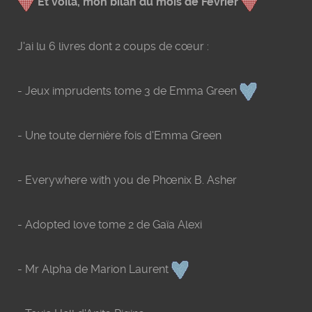
Et voilà, mon bilan du mois de Février
J'ai lu 6 livres dont 2 coups de cœur :
-
Jeux imprudents tome 3 de Emma Green
-
Une toute dernière fois d'Emma Green
-
Everywhere with you de Phœnix B. Asher
-
Adopted love tome 2 de Gaïa Alexi
-
Mr Alpha de Marion Laurent