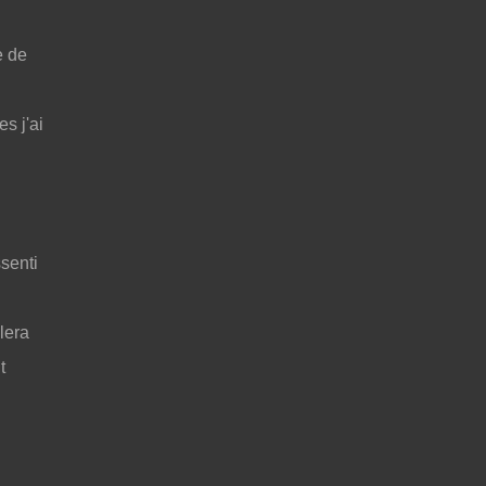
e de
es j'ai
ssenti
lera
t