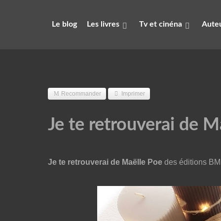
Le blog
Les livres
Tv et cinéna
Auteu
Recommander
Imprimer
Je te retrouverai de M
Je te retrouverai de Maëlle Poe
des éditions BM