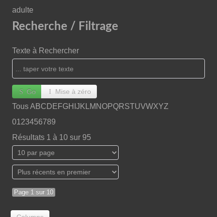
adulte
Recherche / Filtrage
Texte à Rechercher
Go
Mise à zéro
Tous
A
B
C
D
E
F
G
H
I
J
K
L
M
N
O
P
Q
R
S
T
U
V
W
X
Y
Z
0
1
2
3
4
5
6
7
8
9
Résultats 1 à 10 sur 95
Page 1 sur 10