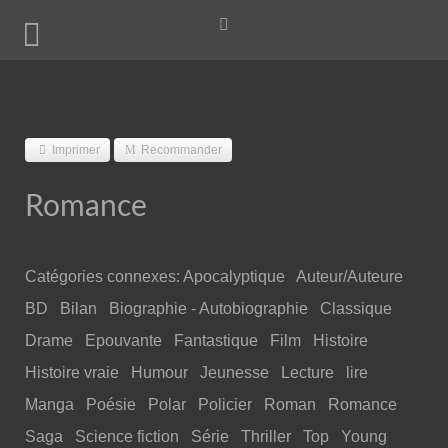
Imprimer
Recommander
Romance
Catégories connexes
:
Apocalyptique
Auteur/Auteure
BD
Bilan
Biographie - Autobiographie
Classique
Drame
Epouvante
Fantastique
Film
Histoire
Histoire vraie
Humour
Jeunesse
Lecture
lire
Manga
Poésie
Polar
Policier
Roman
Romance
Saga
Science fiction
Série
Thriller
Top
Young