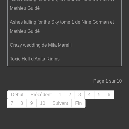
Mathieu Guidé
Ashes falling for the Sky tome 1 de Nine Gorman et
Mathieu Guidé
Crazy wedding de Mila Marelli
Toxic Hell d'Anita Rigins
Page 1 sur 10
Début
Précédent
1
2
3
4
5
6
7
8
9
10
Suivant
Fin