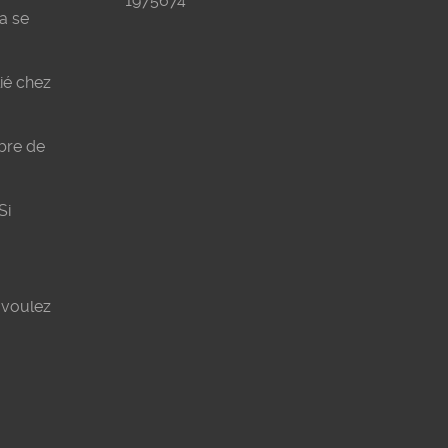
1975674
va se
ié chez
bre de
Si
 voulez