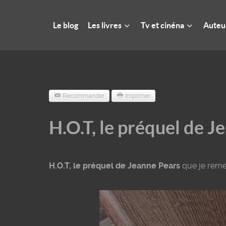
Le blog
Les livres
Tv et cinéna
Auteu
Recommander
Imprimer
H.O.T, le préquel de J
H.O.T, le préquel de Jeanne Pears
que je remer